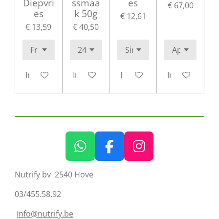
Diepvri
ssmaa
es
€ 67,00
es
k 50g
€ 12,61
€ 13,59
€ 40,50
In winkelwagen
In winkelwagen
In winkelwagen
In winkelwag
W
F
I
h
a
n
Nutrify bv 2540 Hove
a
c
s
t
e
t
03/455.58.92
s
b
a
Info@nutrify.be