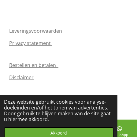
A
o
g
p
o
r
p
k
a
m
Leveringsvoorwaarden
Privacy statement
Bestellen en betalen
Disclaimer
© 2021 - 2026 www.nutrify.be
Deze website gebruikt cookies voor analyse-
Powered by
JouwWeb
doeleinden en/of het tonen van advertenties.
Door gebruik te blijven maken van de site gaat
u hiermee akkoord.
Akkoord
E-mailadres
Telefoonnummer
Facebook
WhatsApp