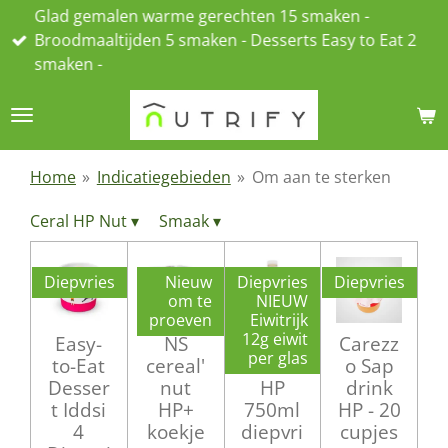
Glad gemalen warme gerechten 15 smaken -
Ga
Broodmaaltijden 5 smaken - Desserts Easy to Eat 2
direct
smaken -
naar
de
hoofdinhoud
Home
»
Indicatiegebieden
»
Om aan te sterken
Ceral HP Nut
▾
Smaak
▾
Diepvries
Nieuw
Diepvries
Diepvries
om te
NIEUW
proeven
Eiwitrijk
12g eiwit
Easy-
NS
Carezz
Carezz
per glas
to-Eat
cereal'
o drink
o Sap
Desser
nut
HP
drink
t Iddsi
HP+
750ml
HP - 20
4
koekje
diepvri
cupjes