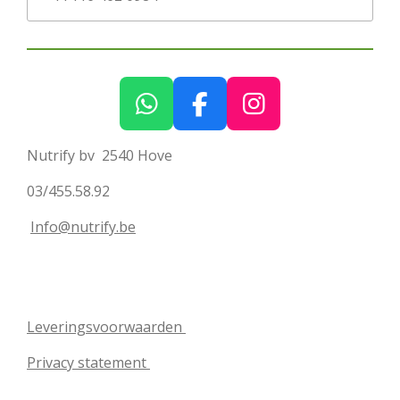
W
F
I
h
a
n
Nutrify bv 2540 Hove
a
c
s
t
e
t
03/455.58.92
s
b
a
Info@nutrify.be
A
o
g
p
o
r
p
k
a
m
Leveringsvoorwaarden
Privacy statement