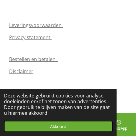
p
o
r
p
k
a
m
Leveringsvoorwaarden
Privacy statement
Bestellen en betalen
Disclaimer
© 2021 - 2026 www.nutrify.be
Deze website gebruikt cookies voor analyse-
Powered by
JouwWeb
doeleinden en/of het tonen van advertenties.
Door gebruik te blijven maken van de site gaat
u hiermee akkoord.
Akkoord
E-mailadres
Telefoonnummer
Facebook
WhatsApp