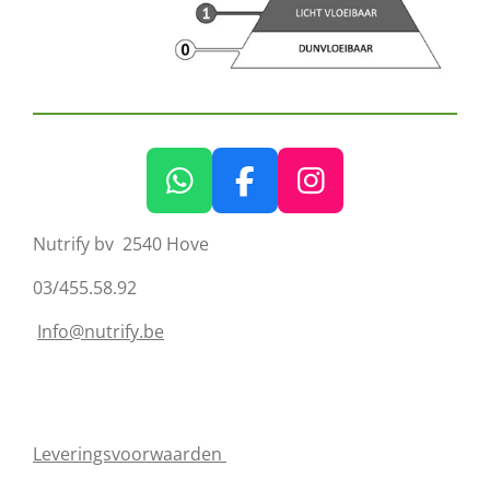
W
F
I
h
a
n
Nutrify bv 2540 Hove
a
c
s
t
e
t
03/455.58.92
s
b
a
Info@nutrify.be
A
o
g
p
o
r
p
k
a
m
Leveringsvoorwaarden